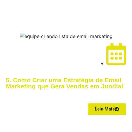
08/04/2026
5. Como Criar uma Estratégia de Email
Marketing que Gera Vendas em Jundiaí
O primeiro passo é criar uma base de emails com pessoas realmente
interessadas no seu serviço ou produto.
Leia Mais